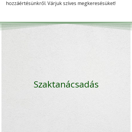
hozzáértésünkről. Várjuk szíves megkeresésüket!
Szaktanácsadás