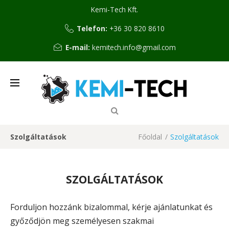
Kemi-Tech Kft.
Telefon:
+36 30 820 8610
E-mail:
kemitech.info@gmail.com
Szolgáltatások
Főoldal
/
Szolgáltatások
SZOLGÁLTATÁSOK
Forduljon hozzánk bizalommal, kérje ajánlatunkat és
győződjön meg személyesen szakmai