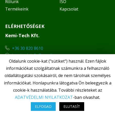
Rólunk
ISO
Termékeink
Kapcsolat
ELÉRHETŐSÉGEK
Kemi-Tech Kft.
+36 30 820 8610
kemitech.info@gmail.com
Oldalunk cookie-kat ("sütiket") használ. Ezen fájlok
információkat szolgáltatnak számunkra a felhasználó
oldallátogatási szokásairól, de nem tárolnak személyes
információkat. Honlapunkra látogatva Ön beleegyezik a
cookie-k használatába. További részleteket az
ADATVÉDELMI NYILATKOZAT
-ban olvashat.
Minden jog fenntartva. ©
In4Net Kft.
2026
ELFOGAD
ELUTASÍT