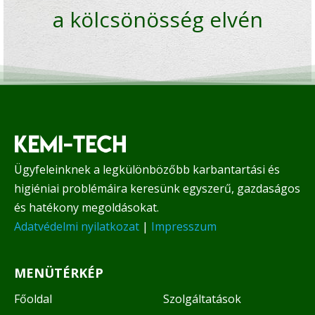
a kölcsönösség elvén
Ügyfeleinknek a legkülönbözőbb karbantartási és
higiéniai problémáira keresünk egyszerű, gazdaságos
és hatékony megoldásokat.
Adatvédelmi nyilatkozat
|
Impresszum
MENÜTÉRKÉP
Főoldal
Szolgáltatások