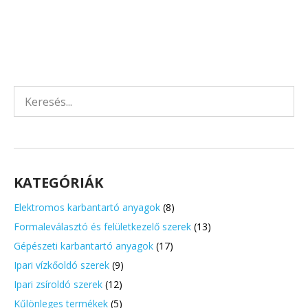
Search
for:
KATEGÓRIÁK
Elektromos karbantartó anyagok
(8)
Formaleválasztó és felületkezelő szerek
(13)
Gépészeti karbantartó anyagok
(17)
Ipari vízkőoldó szerek
(9)
Ipari zsíroldó szerek
(12)
Kűlönleges termékek
(5)