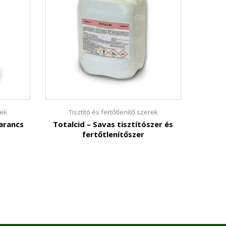
rek
Tisztító és fertőtlenítő szerek
Ti
narancs
Totalcid – Savas tisztítószer és
Chem
fertőtlenítőszer
Gyor