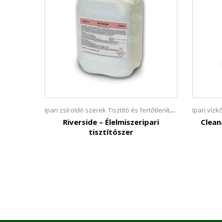
Ipari zsíroldó szerek
Tisztító és fertőtlenítő szerek
Ipari víz
Riverside – Élelmiszeripari
Clean
tisztítószer