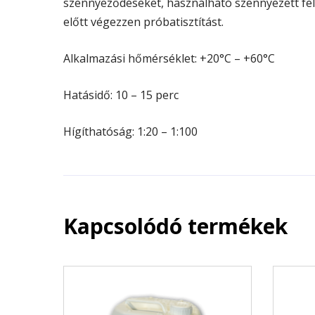
szennyeződéseket, használható szennyezett felü
előtt végezzen próbatisztítást.
Alkalmazási hőmérséklet: +20°C – +60°C
Hatásidő: 10 – 15 perc
Hígíthatóság: 1:20 – 1:100
Kapcsolódó termékek