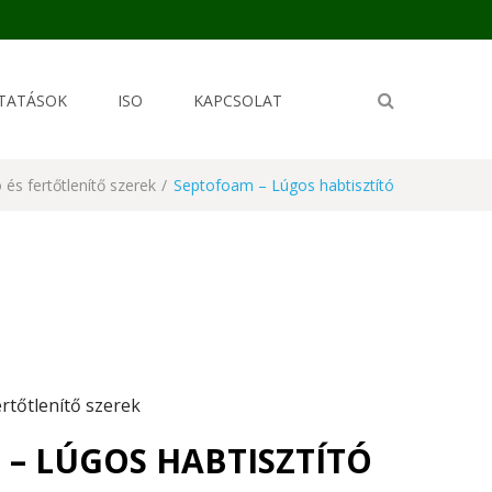
TATÁSOK
ISO
KAPCSOLAT
ó és fertőtlenítő szerek
/
Septofoam – Lúgos habtisztító
ertőtlenítő szerek
– LÚGOS HABTISZTÍTÓ