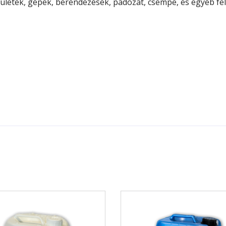
letek, gépek, berendezések, padozat, csempe, és egyéb felü