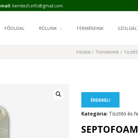
-mail:
kemitech.info@gmail.com
FŐOLDAL
RÓLUNK
TERMÉKEINK
SZOLGÁL
Főoldal
/
Termékeink
/
Tisztít
ÉRDEKEL!
Kategória:
Tisztító és f
SEPTOFOAM 