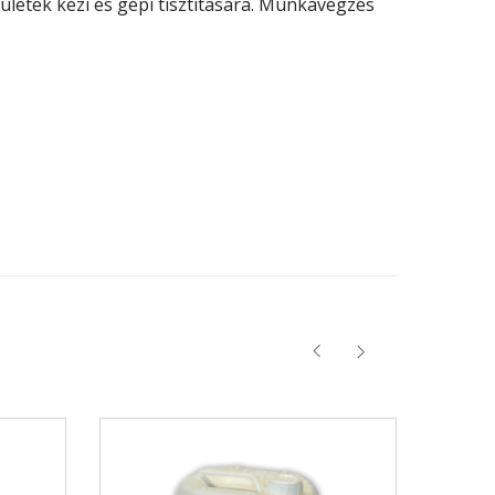
letek kézi és gépi tisztítására. Munkavégzés